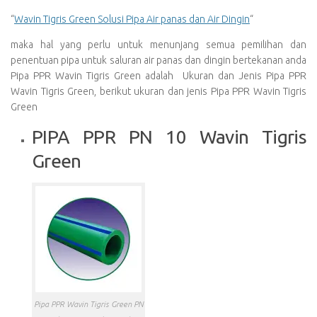
“
Wavin Tigris Green Solusi Pipa Air panas dan Air Dingin
“
maka hal yang perlu untuk menunjang semua pemilihan dan
penentuan pipa untuk saluran air panas dan dingin bertekanan anda
Pipa PPR Wavin Tigris Green adalah Ukuran dan Jenis Pipa PPR
Wavin Tigris Green, berikut ukuran dan jenis Pipa PPR Wavin Tigris
Green
PIPA PPR PN 10 Wavin Tigris
Green
Pipa PPR Wavin Tigris Green PN