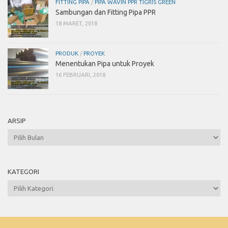
FITTING PIPA
/
PIPA WAVIN PPR TIGRIS GREEN
Sambungan dan Fitting Pipa PPR
18 MARET, 2018
PRODUK
/
PROYEK
Menentukan Pipa untuk Proyek
16 FEBRUARI, 2018
ARSIP
Arsip
KATEGORI
Kategori