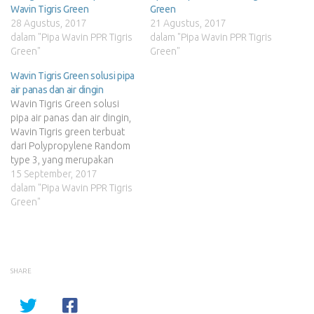
Wavin Tigris Green
Green
28 Agustus, 2017
21 Agustus, 2017
dalam "Pipa Wavin PPR Tigris
dalam "Pipa Wavin PPR Tigris
Green"
Green"
Wavin Tigris Green solusi pipa
air panas dan air dingin
Wavin Tigris Green solusi
pipa air panas dan air dingin,
Wavin Tigris green terbuat
dari Polypropylene Random
type 3, yang merupakan
material propylene dengan random
15 September, 2017
copolymer yang
dalam "Pipa Wavin PPR Tigris
disingkat PP-R type 3 Produk
Green"
ini di rancang untuk
kebutuhan air panas dan air
dingin betekanan, dengan
jenjang produk yang
luas, PIPA PPR WAVIN TIGRIS
SHARE
GREEN tersedia dalam
berbagai kelas tekanan…