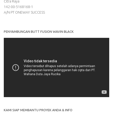
Citra Raya
142-00-5168168-1
A/N PT ONEWAY SUCCESS
PENYAMBUNGAN BUTT FUSION WAVIN BLACK
KAMI SIAP MEMBANTU PROYEK ANDA & INFO