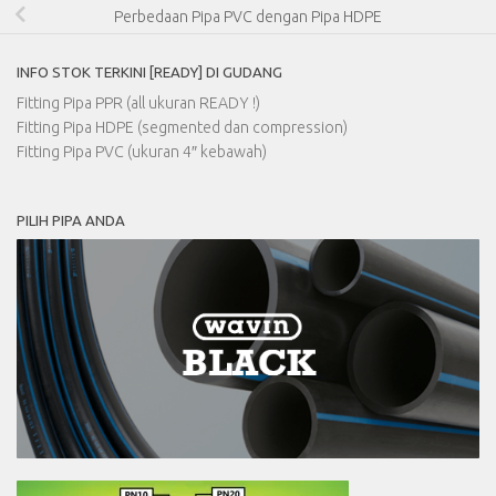
Perbedaan Pipa PVC dengan Pipa HDPE
INFO STOK TERKINI [READY] DI GUDANG
Fitting Pipa PPR (all ukuran READY !)
Fitting Pipa HDPE (segmented dan compression)
Fitting Pipa PVC (ukuran 4″ kebawah)
PILIH PIPA ANDA