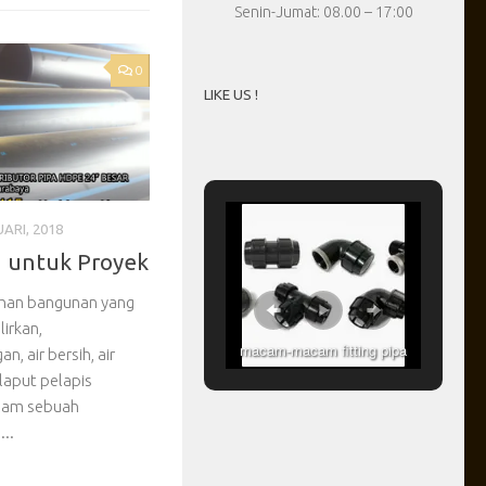
Senin-Jumat: 08.00 – 17:00
0
LIKE US !
ARI, 2018
 untuk Proyek
ahan bangunan yang
irkan,
macam-macam fitting pipa
, air bersih, air
HDPE
laput pelapis
dalam sebuah
..