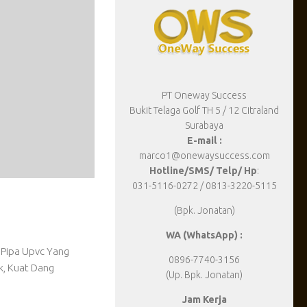
PT Oneway Success
Bukit Telaga Golf TH 5 / 12 Citraland
Surabaya
E-mail :
marco1@onewaysuccess.com
Hotline/SMS/ Telp/ Hp
:
031-5116-0272 / 0813-3220-5115
PIPA HDPE
26 JUNI, 2018
(Bpk. Jonatan)
Black
Merk Pipa HDPE Paling
WA (WhatsApp) :
dpe rucika black,
Merk Pipa HDPE Berkualitas dan Murah, Merk Pip
0896-7740-3156
jangan salah membeli
yang kita kenal pipa HDPE adalah pipa yang terba
(Up. Bpk. Jonatan)
Jam Kerja