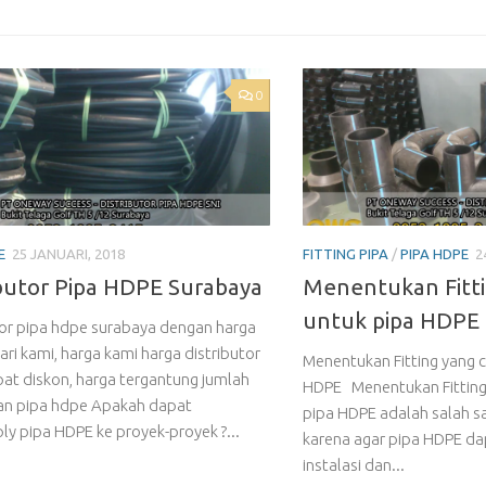
0
E
25 JANUARI, 2018
FITTING PIPA
/
PIPA HDPE
2
ibutor Pipa HDPE Surabaya
Menentukan Fitti
untuk pipa HDPE
tor pipa hdpe surabaya dengan harga
ari kami, harga kami harga distributor
Menentukan Fitting yang 
pat diskon, harga tergantung jumlah
HDPE Menentukan Fitting
an pipa hdpe Apakah dapat
pipa HDPE adalah salah sa
y pipa HDPE ke proyek-proyek ?...
karena agar pipa HDPE da
instalasi dan...