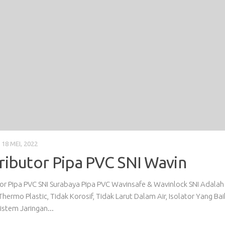
E
30 OKTOBER, 2018
ributor resmi Pipa HDPE Rucika 
tor RESMI Pipa HDPE Rucika Black kami adalah distributor Resmi pipa h
lack yang dulu adalah wavin black kini berubah menjadi rucika black, 