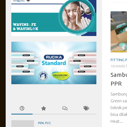
FITTING 
18 MARET
Sambu
PPR
Sambunga
Green sa
teknik p
bisa dila
Heat...
PIPA PVC