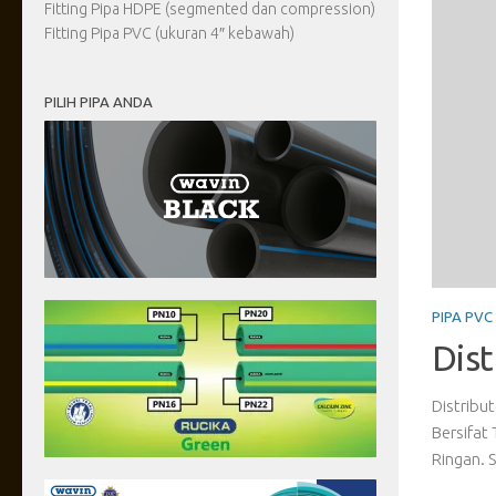
Fitting Pipa HDPE (segmented dan compression)
Fitting Pipa PVC (ukuran 4″ kebawah)
PILIH PIPA ANDA
PIPA HDP
PVC SNI Wavin
Dist
a PVC Wavinsafe & Wavinlock SNI Adalah Pipa Upvc Yang
Distribu
 Tidak Larut Dalam Air, Isolator Yang Baik, Kuat Dang
rucika b
pipa...