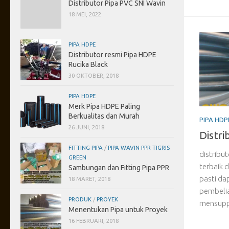
Distributor Pipa PVC SNI Wavin
18 MEI, 2022
PIPA HDPE
Distributor resmi Pipa HDPE
Rucika Black
30 OKTOBER, 2018
PIPA HDPE
Merk Pipa HDPE Paling
Berkualitas dan Murah
PIPA HDP
26 JUNI, 2018
Distr
FITTING PIPA
/
PIPA WAVIN PPR TIGRIS
distribu
GREEN
terbaik d
Sambungan dan Fitting Pipa PPR
pasti da
18 MARET, 2018
pembeli
PRODUK
/
PROYEK
mensuppl
Menentukan Pipa untuk Proyek
16 FEBRUARI, 2018