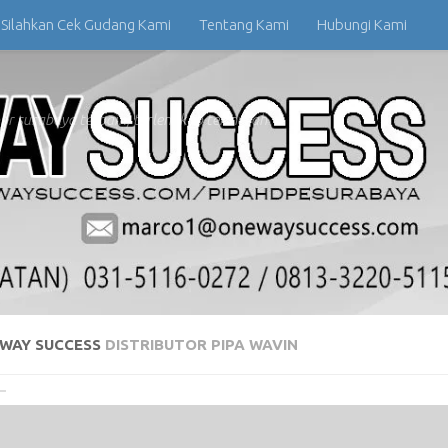
Silahkan Cek Gudang Kami
Tentang Kami
Hubungi Kami
 ppr surabaya terbaik, terlengkap termurah
WAY SUCCESS
DISTRIBUTOR PIPA WAVIN
revious
Next