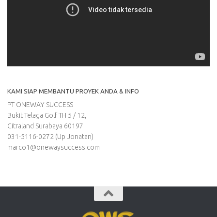
KAMI SIAP MEMBANTU PROYEK ANDA & INFO
PT ONEWAY SUCCESS
Bukit Telaga Golf TH 5 / 12,
Citraland Surabaya 60197
031-5116-0272 (Up Jonatan)
marco1@onewaysuccess.com